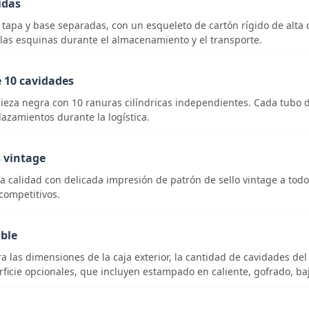
idas
n tapa y base separadas, con un esqueleto de cartón rígido de al
 las esquinas durante el almacenamiento y el transporte.
e 10 cavidades
za negra con 10 ranuras cilíndricas independientes. Cada tubo de l
plazamientos durante la logística.
 vintage
a calidad con delicada impresión de patrón de sello vintage a todo co
competitivos.
ible
las dimensiones de la caja exterior, la cantidad de cavidades del f
ficie opcionales, que incluyen estampado en caliente, gofrado, baj