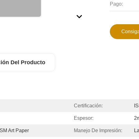
Pago:
Consiga
ión Del Producto
Certificación:
IS
Espesor:
2
SM Art Paper
Manejo De Impresión:
L