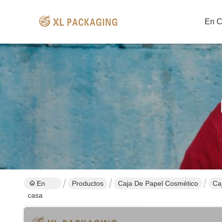
En 
En
Productos
Caja De Papel Cosmético
Caj
casa
CM