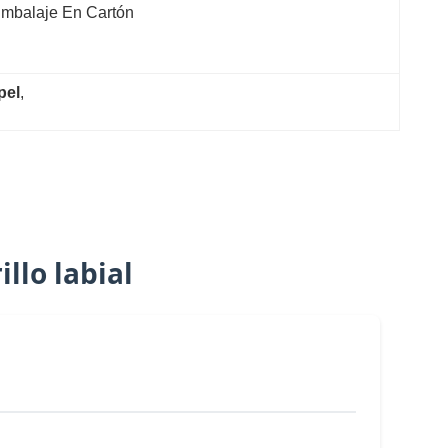
mbalaje En Cartón
pel
, 
llo labial