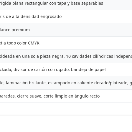
rígida plana rectangular con tapa y base separables
gris de alta densidad engrosado
blanco premium
et a todo color CMYK
deada en una sola pieza negra, 10 cavidades cilíndricas indepen
ckada, divisor de cartón corrugado, bandeja de papel
e, laminación brillante, estampado en caliente dorado/plateado, g
aradas, cierre suave, corte limpio en ángulo recto