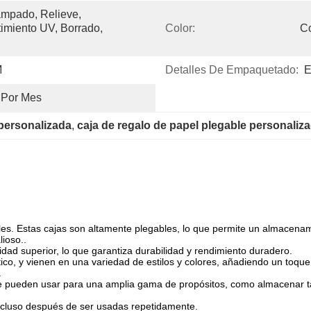
mpado, Relieve, 
imiento UV, Borrado, 
Color:
C
M
Detalles De Empaquetado:
E
 Por Mes
 personalizada
, 
caja de regalo de papel plegable personaliz
les. Estas cajas son altamente plegables, lo que permite un almacenami
ioso..
alidad superior, lo que garantiza durabilidad y rendimiento duradero.
ctico, y vienen en una variedad de estilos y colores, añadiendo un toq
.
e pueden usar para una amplia gama de propósitos, como almacenar tarjet
ncluso después de ser usadas repetidamente.