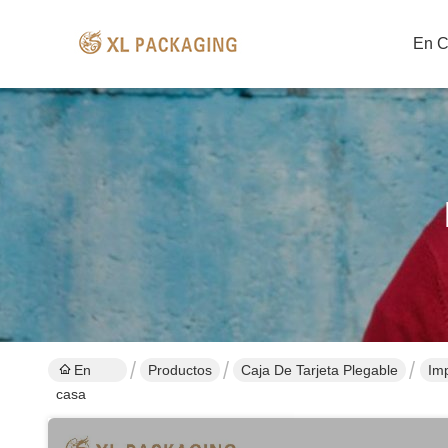
En 
En
Productos
Caja De Tarjeta Plegable
Imp
casa
car