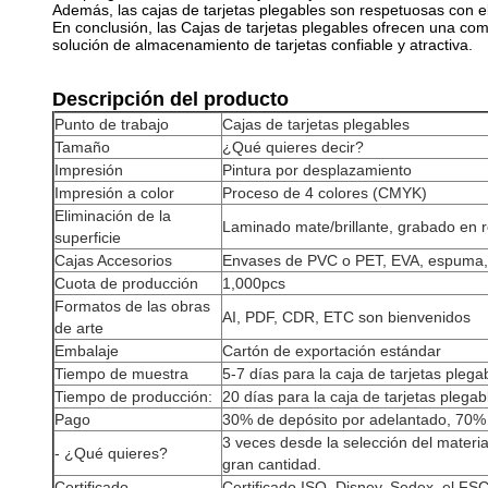
Además, las cajas de tarjetas plegables son respetuosas con 
En conclusión, las Cajas de tarjetas plegables ofrecen una co
solución de almacenamiento de tarjetas confiable y atractiva.
Descripción del producto
Punto de trabajo
Cajas de tarjetas plegables
Tamaño
¿Qué quieres decir?
Impresión
Pintura por desplazamiento
Impresión a color
Proceso de 4 colores (CMYK)
Eliminación de la
Laminado mate/brillante, grabado en re
superficie
Cajas Accesorios
Envases de PVC o PET, EVA, espuma, te
Cuota de producción
1,000pcs
Formatos de las obras
AI, PDF, CDR, ETC son bienvenidos
de arte
Embalaje
Cartón de exportación estándar
Tiempo de muestra
5-7 días para la caja de tarjetas pleg
Tiempo de producción:
20 días para la caja de tarjetas plega
Pago
30% de depósito por adelantado, 70% d
3 veces desde la selección del materi
- ¿Qué quieres?
gran cantidad.
Certificado
Certificado ISO, Disney, Sedex, el FSC