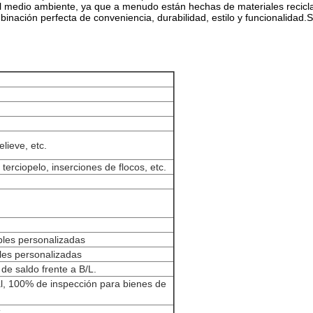
el medio ambiente, ya que a menudo están hechas de materiales recicl
mbinación perfecta de conveniencia, durabilidad, estilo y funcionalida
lieve, etc.
rciopelo, inserciones de flocos, etc.
ables personalizadas
bles personalizadas
e saldo frente a B/L.
al, 100% de inspección para bienes de
.