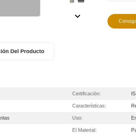
Consiga
ión Del Producto
Certificación:
IS
Características:
R
ntas
Uso:
E
El Material:
Pa