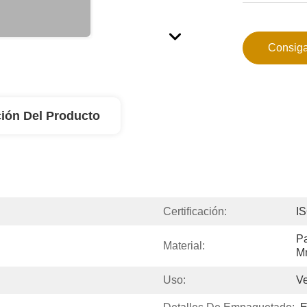
Consiga
ión Del Producto
Certificación:
IS
Pa
Material:
M
Uso:
Ve