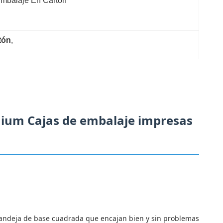
mbalaje En Cartón
tón
, 
emium Cajas de embalaje impresas
bandeja de base cuadrada que encajan bien y sin problemas