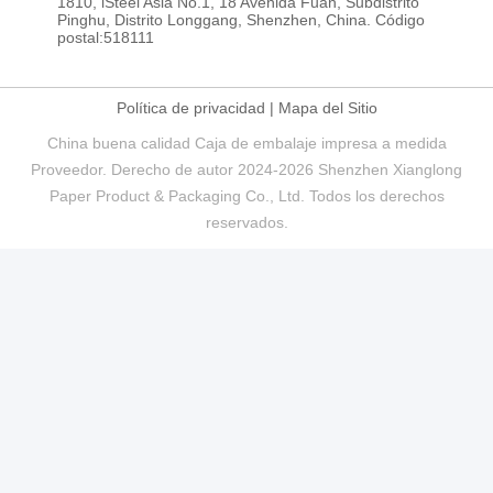
1810, iSteel Asia No.1, 18 Avenida Fuan, Subdistrito
Pinghu, Distrito Longgang, Shenzhen, China. Código
postal:518111
Política de privacidad
|
Mapa del Sitio
China buena calidad Caja de embalaje impresa a medida
Proveedor. Derecho de autor 2024-2026 Shenzhen Xianglong
Paper Product & Packaging Co., Ltd. Todos los derechos
reservados.