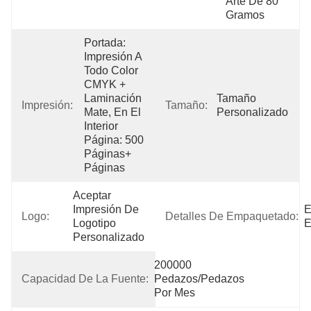
Arte De 80 
Gramos
Portada: 
Impresión A 
Todo Color 
CMYK + 
Laminación 
Tamaño 
Impresión:
Tamaño:
Mate, En El 
Personalizado
Interior 
Página: 500 
Páginas+ 
Páginas 
Aceptar 
Impresión De 
E
Logo:
Detalles De Empaquetado:
Logotipo 
E
Personalizado
200000 
Capacidad De La Fuente:
Pedazos/pedazos 
Por Mes