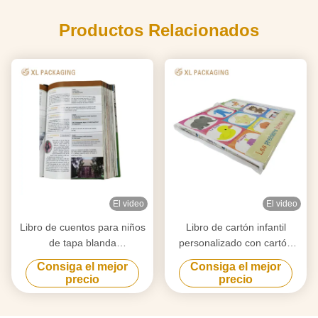
Productos Relacionados
El video
El video
Libro de cuentos para niños
Libro de cartón infantil
de tapa blanda
personalizado con cartón
personalizado con impresión
rígido de 1,5 a 3 mm de
Consiga el mejor
Consiga el mejor
en offset CMYK de 4 colores
grosor, tinta de soja no
precio
precio
y laminación mate/brillante
tóxica y páginas resistentes
a desgarros