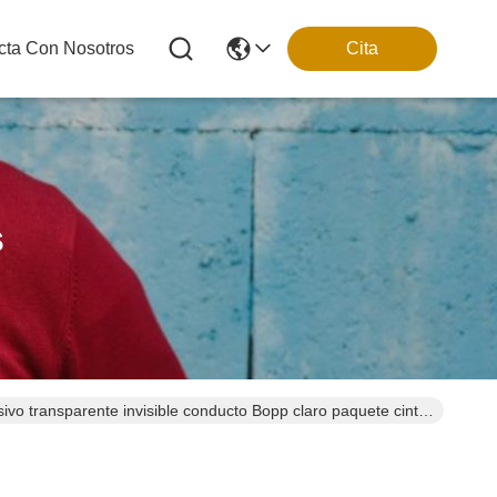
cta Con Nosotros
Cita
s
vo transparente invisible conducto Bopp claro paquete cinta