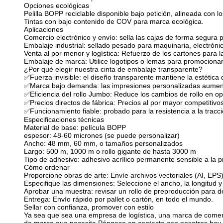
Opciones ecológicas
Pelilla BOPP reciclable disponible bajo petición, alineada con lo
Tintas con bajo contenido de COV para marca ecológica.
Aplicaciones
Comercio electrónico y envío: sella las cajas de forma segura
Embalaje industrial: sellado pesado para maquinaria, electróni
Venta al por menor y logística: Refuerzo de los cartones para l
Embalaje de marca: Utilice logotipos o lemas para promocionar
¿Por qué elegir nuestra cinta de embalaje transparente?
✅
Fuerza invisible: el diseño transparente mantiene la estética
✅
Marca bajo demanda: las impresiones personalizadas aument
✅
Eficiencia del rollo Jumbo: Reduce los cambios de rollo en 
✅
Precios directos de fábrica: Precios al por mayor competitivo
✅
Funcionamiento fiable: probado para la resistencia a la tracci
Especificaciones técnicas
Material de base: película BOPP
espesor: 48-60 micrones (se puede personalizar)
Ancho: 48 mm, 60 mm, o tamaños personalizados
Largo: 500 m, 1000 m o rollo gigante de hasta 3000 m
Tipo de adhesivo: adhesivo acrílico permanente sensible a la p
Cómo ordenar
Proporcione obras de arte: Envíe archivos vectoriales (AI, EPS)
Especifique las dimensiones: Seleccione el ancho, la longitud y 
Aprobar una muestra: revisar un rollo de preproducción para de
Entrega: Envío rápido por pallet o cartón, en todo el mundo.
Sellar con confianza, promover con estilo
Ya sea que sea una empresa de logística, una marca de comerci