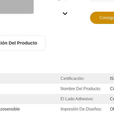
Consiga
ión Del Producto
Certificación:
IS
Nombre Del Producto:
Ci
El Lado Adhesivo:
C
ezosensible
Impresión De Diseños:
Of