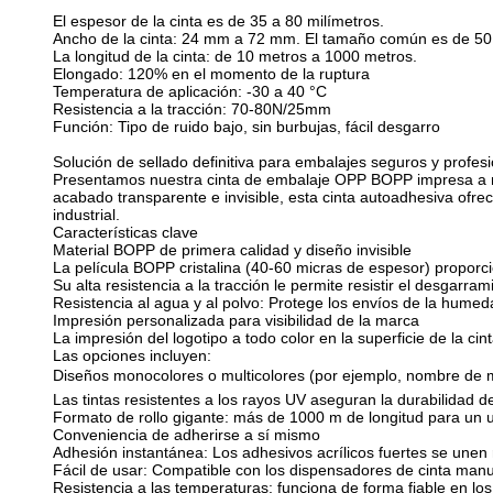
El espesor de la cinta es de 35 a 80 milímetros.
Ancho de la cinta: 24 mm a 72 mm. El tamaño común es de 5
La longitud de la cinta: de 10 metros a 1000 metros.
Elongado: 120% en el momento de la ruptura
Temperatura de aplicación: -30 a 40 °C
Resistencia a la tracción: 70-80N/25mm
Función: Tipo de ruido bajo, sin burbujas, fácil desgarro
Solución de sellado definitiva para embalajes seguros y profes
Presentamos nuestra cinta de embalaje OPP BOPP impresa a m
acabado transparente e invisible, esta cinta autoadhesiva ofrec
industrial.
Características clave
Material BOPP de primera calidad y diseño invisible
La película BOPP cristalina (40-60 micras de espesor) proporcio
Su alta resistencia a la tracción le permite resistir el desgarra
Resistencia al agua y al polvo: Protege los envíos de la humeda
Impresión personalizada para visibilidad de la marca
La impresión del logotipo a todo color en la superficie de la c
Las opciones incluyen:
Diseños monocolores o multicolores (por ejemplo, nombre de ma
Las tintas resistentes a los rayos UV aseguran la durabilidad de
Formato de rollo gigante: más de 1000 m de longitud para un 
Conveniencia de adherirse a sí mismo
Adhesión instantánea: Los adhesivos acrílicos fuertes se unen 
Fácil de usar: Compatible con los dispensadores de cinta manu
Resistencia a las temperaturas: funciona de forma fiable en l