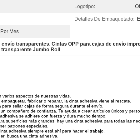
Logotipo:
Of
Detalles De Empaquetado:
E
 Por Mes
 envío transparentes
, 
Cintas OPP para cajas de envío impr
 transparente Jumbo Roll
 varios aspectos de nuestras vidas.
 empaquetar, fabricar o reparar, la cinta adhesiva viene al rescate.
 para sellar cajas de forma segura durante el envío.
s un compañero de confianza. Te ayuda a crear artículos únicos y perso
a adhesiva se adhiere con fuerza y dura mucho tiempo.
ra superficies más grandes, hay una cinta adhesiva para todas las ne
ener patrones especiales.
 cinta adhesiva siempre está ahí para hacer el trabajo.
er, busca una cinta adhesiva.