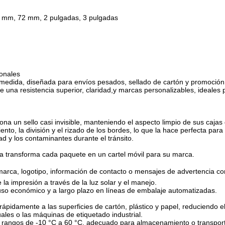
0 mm, 72 mm, 2 pulgadas, 3 pulgadas
ionales
edida, diseñada para envíos pesados, sellado de cartón y promoción
e una resistencia superior, claridad,y marcas personalizables, ideales p
na un sello casi invisible, manteniendo el aspecto limpio de sus cajas
miento, la división y el rizado de los bordes, lo que la hace perfecta pa
d y los contaminantes durante el tránsito.
inta transforma cada paquete en un cartel móvil para su marca.
rca, logotipo, información de contacto o mensajes de advertencia como
 la impresión a través de la luz solar y el manejo.
uso económico y a largo plazo en líneas de embalaje automatizadas.
rápidamente a las superficies de cartón, plástico y papel, reduciendo 
ales o las máquinas de etiquetado industrial.
os rangos de -10 °C a 60 °C, adecuado para almacenamiento o transport