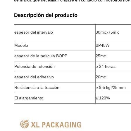
de marca que necesita.
Póngase en contacto con nosotros hoy m
Descripción del producto
espesor del intervalo
30mic-75mic
Modelo
BP45W
espesor de la película BOPP
25mc
Potencia de retención
≥ 24 horas
espesor del adhesivo
20mc
Resistencia a la tracción
≥ 9,5 kgf/25 mm
El alargamiento
≥ 120%