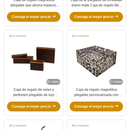
plegable que ahorra espacio,
plano mate Caja de regalo fácil
caja plegable de embalaje plano,
de ensamblaje para café y té con
fácil montaje para embalaje de
logotipo de papel de plata
Consiga el mejor precio
Consiga el mejor precio
productos íntimos
El video
El video
Caja de regalo de velas y
Caja de regalo magnética
perfumes plegable de lujo
plegable personalizada con
personalizada con inserciones
papel Kraft ecológico y envío en
personalizadas | Embalaje rígido
paquete plano para ropa y
Consiga el mejor precio
Consiga el mejor precio
plegable de paquete plano
juguetes