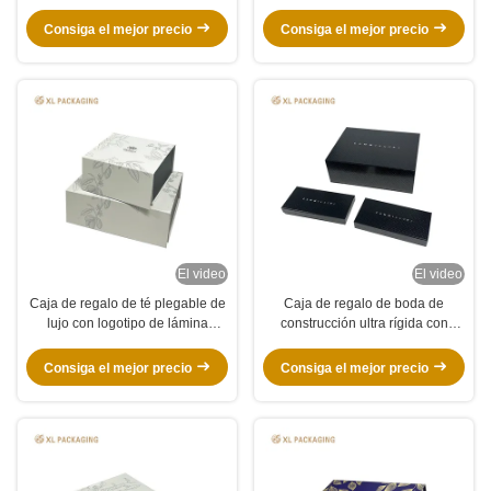
embalaje Kraft magnético de 2
regalo de Navidad magnéticas
mm de espesor
Joyería Cosméticos Cajas de
Consiga el mejor precio
Consiga el mejor precio
embalaje de regalo rígido
El video
El video
Caja de regalo de té plegable de
Caja de regalo de boda de
lujo con logotipo de lámina
construcción ultra rígida con
plateada, paquete plano, caja de
acabado negro mate premium y
embalaje plegable para bolsitas
cierre magnético oculto
Consiga el mejor precio
Consiga el mejor precio
de té, latas de té y bolsitas de
café