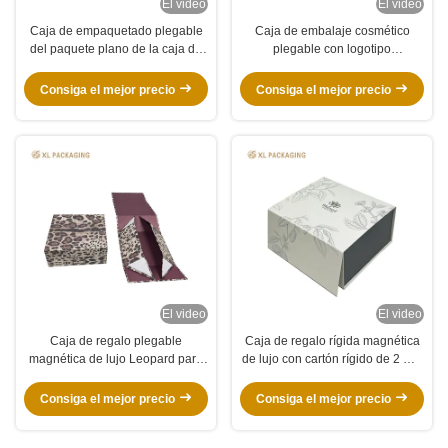
El video
El video
Caja de empaquetado plegable
Caja de embalaje cosmético
del paquete plano de la caja de
plegable con logotipo
regalo del cierre de cinta verde
personalizado Matte Brown &
oscuro del logotipo
Orange Caja de regalo rígida con
Consiga el mejor precio
Consiga el mejor precio
personalizado para el cosmético
embalaje plano para comercio
y el regalo
electrónico
El video
El video
Caja de regalo plegable
Caja de regalo rígida magnética
magnética de lujo Leopard para
de lujo con cartón rígido de 2 mm
bolsos de mano
y tapa magnética para imprimir
logotipos personalizados
Consiga el mejor precio
Consiga el mejor precio