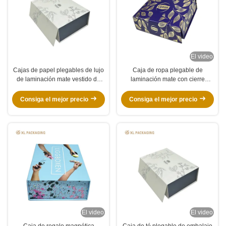
El video
Cajas de papel plegables de lujo
Caja de ropa plegable de
de laminación mate vestido de
laminación mate con cierre
regalo suéter con cierre
magnético de neodimio oculto y
magnético
papel de arte de 157 gramos +
Consiga el mejor precio
Consiga el mejor precio
cartón duro de 2 mm
El video
El video
Caja de regalo magnética
Caja de té plegable de embalaje