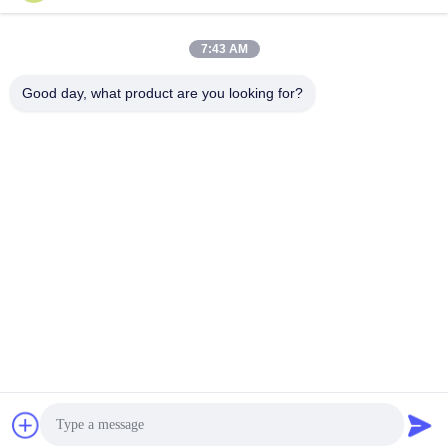
Contacto rápido
7:43 AM
Teléfono
Good day, what product are you looking for?
86-755-28357826
El correo electrónico
anna01@xlpackaging.com
Dirección
1810, iSteel Asia No.1, 18 Avenida Fuan, Subdistrito
Pinghu, Distrito Longgang, Shenzhen, China. Código
postal:518111
Política de privacidad
|
Mapa del Sitio
China buena calidad Caja de embalaje impresa a medida
Proveedor. Derecho de autor 2024-2026 Shenzhen Xianglong
Paper Product & Packaging Co., Ltd. Todos los derechos
reservados.