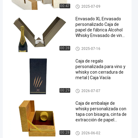
libro
Caja de embalaje impresa a m
00:47
2025-07-09
edida
Envasado XL Envasado
personalizado Caja de
papel de fábrica Alcohol
Whisky Envasado de vino
Caja de cartón Caja de
regalo de doble puerta
caja de empaquetado del vino
00:28
2025-07-16
magnética
Caja de regalo
personalizada para vino y
whisky con cerradura de
metal | Caja Vacía
caja de empaquetado del vino
00:29
2026-07-07
Caja de embalaje de
whisky personalizada con
tapa con bisagra, cinta de
extracción de papel
especial texturizado y
inserción de bandeja de
caja de empaquetado del vino
00:28
2026-06-02
terciopelo