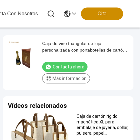
cta Con Nosotros
Cita
Caja de vino triangular de lujo
personalizada con portabotellas de cartón
y acabado de papel de oro
Contacta ahora
Más información
Vídeos relacionados
Caja de cartón rígido
magnética XL para
embalaje de joyería, collar,
pulsera, papel
texturizado, forma de