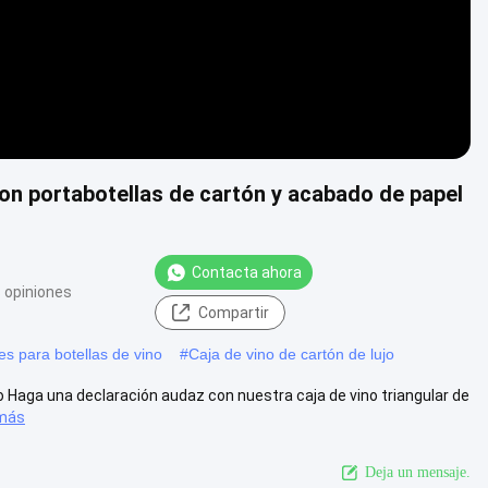
 con portabotellas de cartón y acabado de papel
Contacta ahora
 opiniones
Compartir
s para botellas de vino
#
Caja de vino de cartón de lujo
o Haga una declaración audaz con nuestra caja de vino triangular de
más
Deja un mensaje.