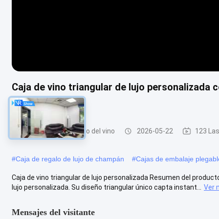
Caja de vino triangular de lujo personalizada
de oro
caja de empaquetado del vino
2026-05-22
123 Las
#
Caja de regalo de lujo de champán
#
Cajas de embalaje plegable
Caja de vino triangular de lujo personalizada Resumen del product
lujo personalizada. Su diseño triangular único capta instant...
Ver 
Mensajes del visitante